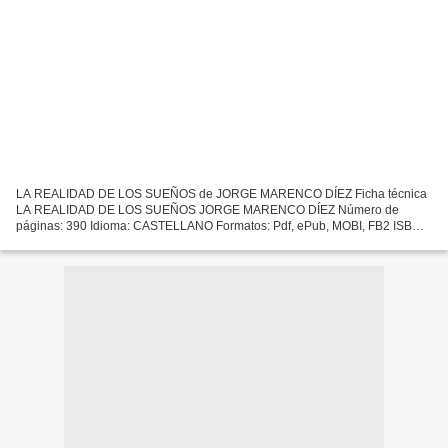
LA REALIDAD DE LOS SUEÑOS de JORGE MARENCO DÍEZ Ficha técnica
LA REALIDAD DE LOS SUEÑOS JORGE MARENCO DÍEZ Número de
páginas: 390 Idioma: CASTELLANO Formatos: Pdf, ePub, MOBI, FB2 ISBN:
9788417947842 Editorial: CALIGRAMA Año de edición: 2019 Descargar...