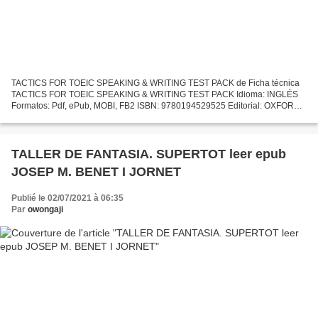
TACTICS FOR TOEIC SPEAKING & WRITING TEST PACK de Ficha técnica
TACTICS FOR TOEIC SPEAKING & WRITING TEST PACK Idioma: INGLÉS
Formatos: Pdf, ePub, MOBI, FB2 ISBN: 9780194529525 Editorial: OXFORD
UNIVERSITY PRESS Año de edición: 2007 Descargar eBook gratis...
TALLER DE FANTASIA. SUPERTOT leer epub
JOSEP M. BENET I JORNET
Publié le 02/07/2021 à 06:35
Par
owongaji