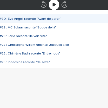
#30 : Eve Angeli raconte "Avant de partir"
#29 : MC Solaar raconte "Bouge de là"
28 : Lorie raconte "Je vais vite"
#27 : Christophe Willem raconte "Jacques a dit"
#26 : Chimène Badi raconte "Entre nous"
#25 : Indochine raconte "3e sexe"
#24 : Zaho raconte "C'est chelou"
#23 : Patrick Bruel raconte "Au café des délices"
#22 : Kyo raconte "Le chemin"
#21 : Nolwenn Leroy raconte "Cassé"
#20 : Patrick Hernandez raconte "Born to be alive"