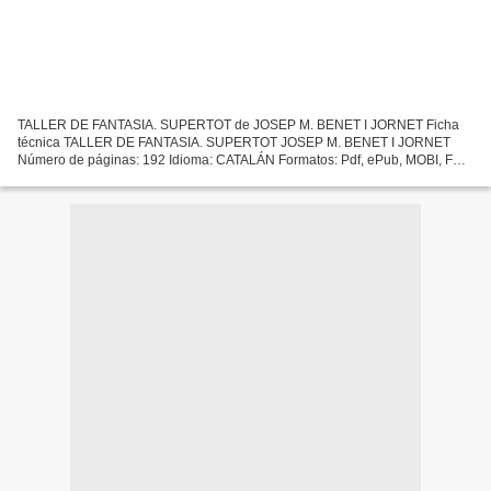
TALLER DE FANTASIA. SUPERTOT de JOSEP M. BENET I JORNET Ficha
técnica TALLER DE FANTASIA. SUPERTOT JOSEP M. BENET I JORNET
Número de páginas: 192 Idioma: CATALÁN Formatos: Pdf, ePub, MOBI, FB2
ISBN: 9788492672523 Editorial: EDUC@ULA (GRUP 62) Año de edición:...