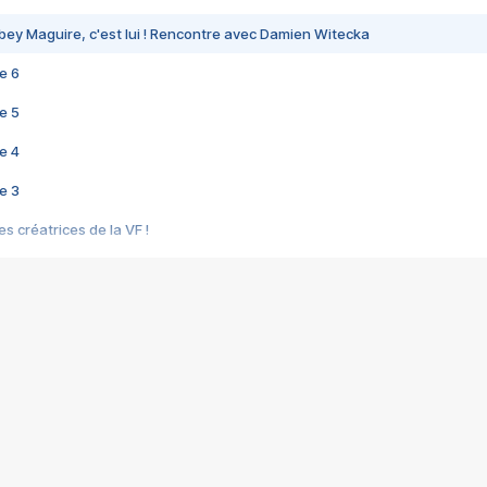
bey Maguire, c'est lui ! Rencontre avec Damien Witecka
e 6
e 5
e 4
e 3
s créatrices de la VF !
e 2
e 1
e Mektoub My Love arrive enfin ! Rencontre avec Shaïn Boumedine et Sal
i : après Toni en famille
elle réalise le bouleversant Dites lui que je l'aime
ais ! Rencontre autour de Vie privée de Rebecca Zlotowski