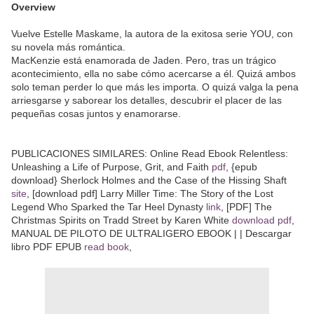
Overview
Vuelve Estelle Maskame, la autora de la exitosa serie YOU, con
su novela más romántica.
MacKenzie está enamorada de Jaden. Pero, tras un trágico
acontecimiento, ella no sabe cómo acercarse a él. Quizá ambos
solo teman perder lo que más les importa. O quizá valga la pena
arriesgarse y saborear los detalles, descubrir el placer de las
pequeñas cosas juntos y enamorarse.
PUBLICACIONES SIMILARES: Online Read Ebook Relentless:
Unleashing a Life of Purpose, Grit, and Faith
pdf
, {epub
download} Sherlock Holmes and the Case of the Hissing Shaft
site
, [download pdf] Larry Miller Time: The Story of the Lost
Legend Who Sparked the Tar Heel Dynasty
link
, [PDF] The
Christmas Spirits on Tradd Street by Karen White
download pdf
,
MANUAL DE PILOTO DE ULTRALIGERO EBOOK | | Descargar
libro PDF EPUB
read book
,