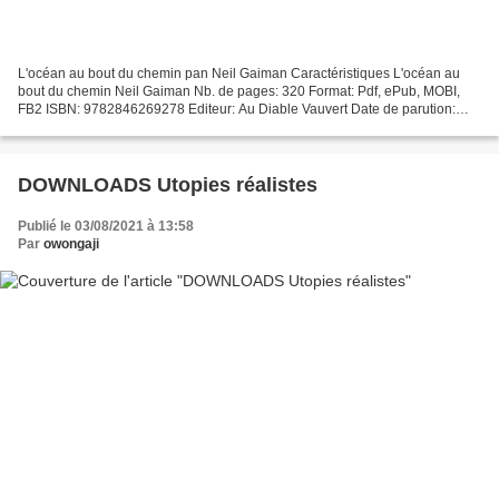
L'océan au bout du chemin pan Neil Gaiman Caractéristiques L'océan au
bout du chemin Neil Gaiman Nb. de pages: 320 Format: Pdf, ePub, MOBI,
FB2 ISBN: 9782846269278 Editeur: Au Diable Vauvert Date de parution:
2014 Télécharger eBook gratuit Meilleur ebooks...
DOWNLOADS Utopies réalistes
Publié le 03/08/2021 à 13:58
Par
owongaji