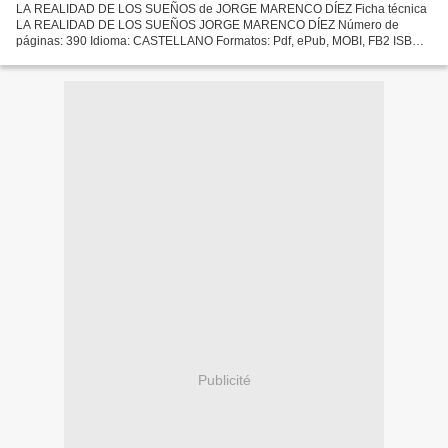
LA REALIDAD DE LOS SUEÑOS de JORGE MARENCO DÍEZ Ficha técnica
LA REALIDAD DE LOS SUEÑOS JORGE MARENCO DÍEZ Número de
páginas: 390 Idioma: CASTELLANO Formatos: Pdf, ePub, MOBI, FB2 ISBN:
9788417947842 Editorial: CALIGRAMA Año de edición: 2019 Descargar...
Publicité