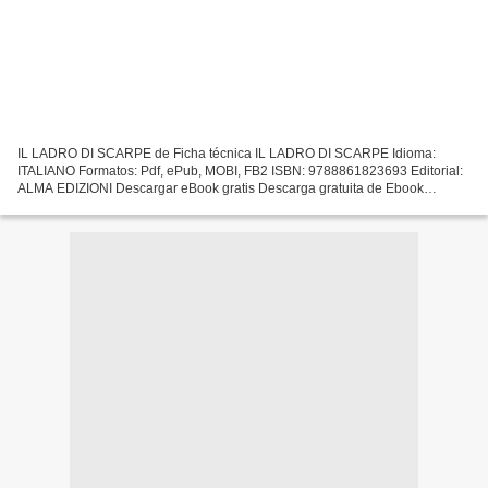
IL LADRO DI SCARPE de Ficha técnica IL LADRO DI SCARPE Idioma:
ITALIANO Formatos: Pdf, ePub, MOBI, FB2 ISBN: 9788861823693 Editorial:
ALMA EDIZIONI Descargar eBook gratis Descarga gratuita de Ebook
rapidshare IL LADRO DI SCARPE de 9788861823693 Overview...