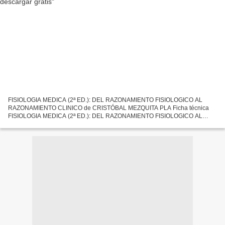
FISIOLOGIA MEDICA (2ª ED.): DEL RAZONAMIENTO FISIOLOGICO AL
RAZONAMIENTO CLINICO de CRISTÓBAL MEZQUITA PLA Ficha técnica
FISIOLOGIA MEDICA (2ª ED.): DEL RAZONAMIENTO FISIOLOGICO AL
RAZONAMIENTO CLINICO CRISTÓBAL MEZQUITA PLA Número de
páginas: 520 Idioma:...