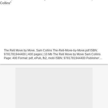
The Reti Move by Move. Sam Collins The-Reti-Move-by-Move.pdf ISBN:
9781781944400 | 400 pages | 10 Mb The Reti Move by Move Sam Collins
Page: 400 Format: pdf, ePub, fb2, mobi ISBN: 9781781944400 Publisher:
Everyman Chess Download The Reti Move by Move...