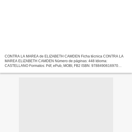
CONTRA LA MAREA de ELIZABETH CAMDEN Ficha técnica CONTRA LA
MAREA ELIZABETH CAMDEN Número de páginas: 448 Idioma:
CASTELLANO Formatos: Pdf, ePub, MOBI, FB2 ISBN: 9788490616970
Editorial: PALABRA Año de edición: 2018 Descargar eBook gratis Descargar
el...