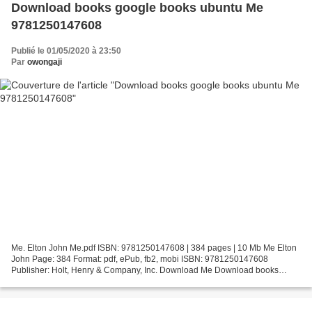
Download books google books ubuntu Me
9781250147608
Publié le 01/05/2020 à 23:50
Par
owongaji
Me. Elton John Me.pdf ISBN: 9781250147608 | 384 pages | 10 Mb Me Elton
John Page: 384 Format: pdf, ePub, fb2, mobi ISBN: 9781250147608
Publisher: Holt, Henry & Company, Inc. Download Me Download books
google books ubuntu Me 9781250147608 Overview A multiple...