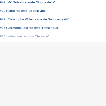
#29 : MC Solaar raconte "Bouge de là"
28 : Lorie raconte "Je vais vite"
#27 : Christophe Willem raconte "Jacques a dit"
#26 : Chimène Badi raconte "Entre nous"
#25 : Indochine raconte "3e sexe"
#24 : Zaho raconte "C'est chelou"
#23 : Patrick Bruel raconte "Au café des délices"
#22 : Kyo raconte "Le chemin"
#21 : Nolwenn Leroy raconte "Cassé"
#20 : Patrick Hernandez raconte "Born to be alive"
#19 : Lorie raconte "Près de moi"
#18 : Michael Jones raconte "A nos actes manqués" (avec Jean-Jacque
#17 : Khaled raconte "Aïcha"