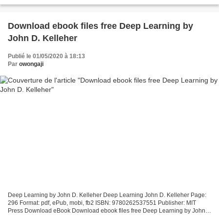
books pdf Consequence of the Greek's Revenge...
Download ebook files free Deep Learning by
John D. Kelleher
Publié le 01/05/2020 à 18:13
Par
owongaji
Deep Learning by John D. Kelleher Deep Learning John D. Kelleher Page:
296 Format: pdf, ePub, mobi, fb2 ISBN: 9780262537551 Publisher: MIT
Press Download eBook Download ebook files free Deep Learning by John
D. Kelleher Overview An accessible introduction...