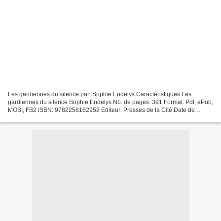
Les gardiennes du silence pan Sophie Endelys Caractéristiques Les
gardiennes du silence Sophie Endelys Nb. de pages: 391 Format: Pdf, ePub,
MOBI, FB2 ISBN: 9782258162952 Editeur: Presses de la Cité Date de
parution: 2019 Télécharger eBook gratuit Téléchargement...