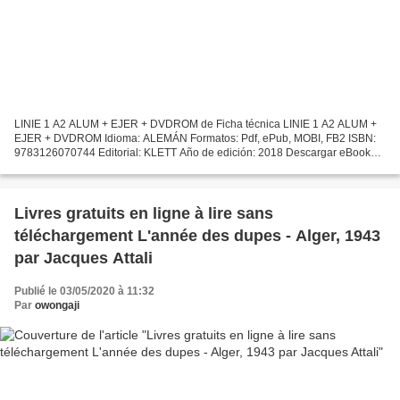
LINIE 1 A2 ALUM + EJER + DVDROM de Ficha técnica LINIE 1 A2 ALUM +
EJER + DVDROM Idioma: ALEMÁN Formatos: Pdf, ePub, MOBI, FB2 ISBN:
9783126070744 Editorial: KLETT Año de edición: 2018 Descargar eBook
gratis Libros en línea descargables gratis LINIE 1...
Livres gratuits en ligne à lire sans
téléchargement L'année des dupes - Alger, 1943
par Jacques Attali
Publié le 03/05/2020 à 11:32
Par
owongaji