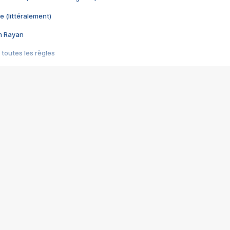
e (littéralement)
im Rayan
 toutes les règles
s les jeux vidéo
us choquant de Rockstar ? - Le scandale BULLY
e plus moche de Steam
du RÊVE tourne au CAUCHEMAR
pendant 8 heures
it… à tort
umiliés par un jeu vidéo
ire - Final Fantasy 8
ti un empire - Age of Empires