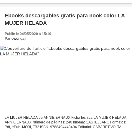
9788437621609 Editorial: CATEDRA Año de edición: 2004 Descargar
eBook...
Ebooks descargables gratis para nook color LA
MUJER HELADA
Publié le 04/05/2020 à 15:10
Par
owongaji
LA MUJER HELADA de ANNIE ERNAUX Ficha técnica LA MUJER HELADA
ANNIE ERNAUX Número de páginas: 240 Idioma: CASTELLANO Formatos:
Pdf, ePub, MOBI, FB2 ISBN: 9788494443404 Editorial: CABARET VOLTAIRE
Año de edición: 2015 Descargar eBook gratis Ebooks descargables...