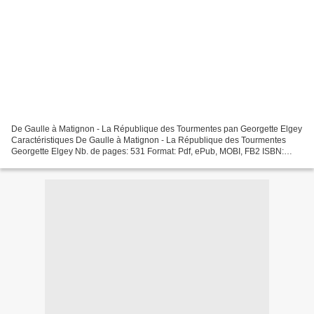
De Gaulle à Matignon - La République des Tourmentes pan Georgette Elgey
Caractéristiques De Gaulle à Matignon - La République des Tourmentes
Georgette Elgey Nb. de pages: 531 Format: Pdf, ePub, MOBI, FB2 ISBN:
9782818506196 Editeur: Hachette Pluriel Date...