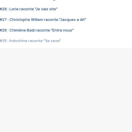
28 : Lorie raconte "Je vais vite"
#27 : Christophe Willem raconte "Jacques a dit"
#26 : Chimène Badi raconte "Entre nous"
#25 : Indochine raconte "3e sexe"
#24 : Zaho raconte "C'est chelou"
#23 : Patrick Bruel raconte "Au café des délices"
#22 : Kyo raconte "Le chemin"
#21 : Nolwenn Leroy raconte "Cassé"
#20 : Patrick Hernandez raconte "Born to be alive"
#19 : Lorie raconte "Près de moi"
#18 : Michael Jones raconte "A nos actes manqués" (avec Jean-Jacque
#17 : Khaled raconte "Aïcha"