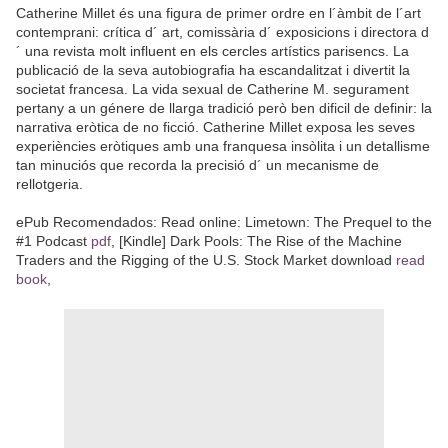
Catherine Millet és una figura de primer ordre en l´àmbit de l´art
contemprani: crítica d´ art, comissària d´ exposicions i directora d
´ una revista molt influent en els cercles artístics parisencs. La
publicació de la seva autobiografia ha escandalitzat i divertit la
societat francesa. La vida sexual de Catherine M. segurament
pertany a un génere de llarga tradició però ben dificil de definir: la
narrativa eròtica de no ficció. Catherine Millet exposa les seves
experiències eròtiques amb una franquesa insòlita i un detallisme
tan minuciós que recorda la precisió d´ un mecanisme de
rellotgeria.
ePub Recomendados: Read online: Limetown: The Prequel to the
#1 Podcast
pdf
, [Kindle] Dark Pools: The Rise of the Machine
Traders and the Rigging of the U.S. Stock Market download
read
book
,