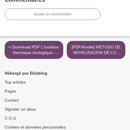
Ajouter un commentaire
< Download PDF L'isolation
[PDF/Kindle] METODO DE
thermique écologique -
MOVILIZACION DE LOS
Conception, matériaux,
PACIENTES:
mise en oeuvre
ERGOMOTRICIDAD EN EL
AMB ITOASISTENCIAL (8ª
Hébergé par Eklablog
ED.) descargar gratis >
Top articles
Pages
Contact
Signaler un abus
C.G.U.
Cookies et données personnelles