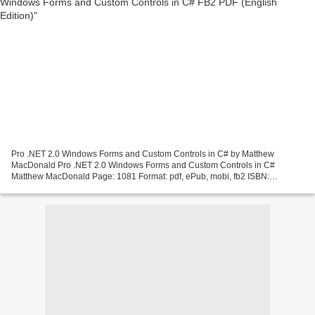
Pro .NET 2.0 Windows Forms and Custom Controls in C# by Matthew
MacDonald Pro .NET 2.0 Windows Forms and Custom Controls in C#
Matthew MacDonald Page: 1081 Format: pdf, ePub, mobi, fb2 ISBN:
9781590594391 Publisher: Apress Download Pro .NET 2.0 Windows...