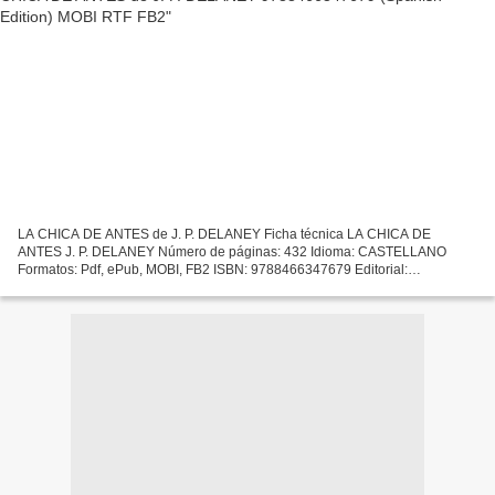
LA CHICA DE ANTES de J. P. DELANEY Ficha técnica LA CHICA DE
ANTES J. P. DELANEY Número de páginas: 432 Idioma: CASTELLANO
Formatos: Pdf, ePub, MOBI, FB2 ISBN: 9788466347679 Editorial:
DEBOLSILLO (PUNTO DE LECTURA) Año de edición: 2019 Descargar
eBook...