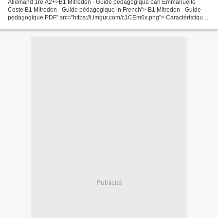
Allemand 1re A2+>B1 Mitreden - Guide pédagogique pan Emmanuelle
Coste B1 Mitreden - Guide pédagogique in French"> B1 Mitreden - Guide
pédagogique PDF" src="https://i.imgur.com/c1CEm6x.png"> Caractéristiques
Allemand 1re A2+>B1 Mitreden - Guide pédagogique...
Publicité