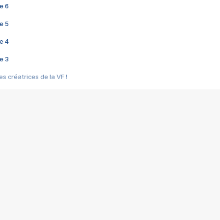
e 6
e 5
e 4
e 3
s créatrices de la VF !
e 2
e 1
e Mektoub My Love arrive enfin ! Rencontre avec Shaïn Boumedine et Sal
i : après Toni en famille
elle réalise le bouleversant Dites lui que je l'aime
ais ! Rencontre autour de Vie privée de Rebecca Zlotowski
 de Marguerite, Grave... Rencontre avec Ella Rumpf
 Les Rêveurs, un film intime sur la santé mentale